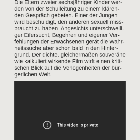
Die Eltern zwei­er sechs­jäh­ri­ger Kin­der wer­
den von der Schul­lei­tung zu einem klä­ren­
den Gespräch gebe­ten. Einer der Jun­gen
wird beschul­digt, den ande­ren sexu­ell miss­
braucht zu haben. Ange­sichts unter­schwel­li­
ger Eifer­sucht, Begeh­ren und eige­ner Ver­
feh­lun­gen der Erwach­se­nen gerät die Wahr­
heits­su­che aber schon bald in den Hin­ter­
grund. Der dich­te, glei­cher­ma­ßen sou­ve­rä­ne
wie kal­ku­liert wir­ken­de Film wirft einen kri­ti­
schen Blick auf die Ver­lo­gen­hei­ten der bür­
ger­li­chen Welt.