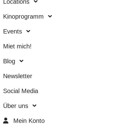
Loca­ti­ons
Kino­pro­gramm
Events
Miet mich!
Blog
News­let­ter
Social Media
Über uns
Mein Konto