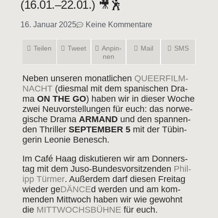
(16.01.–22.01.) 🎥🕺
16. Januar 2025
Keine Kommentare
Tei­len
Tweet
Anpin­
Mail
SMS
nen
Neben unse­ren monat­li­chen
QUE­ER­FILM­
NACHT
(dies­mal mit dem spa­ni­schen Dra­
ma
ON THE GO
) haben wir in die­ser Woche
zwei Neu­vor­stel­lun­gen für euch: das nor­we­
gi­sche Dra­ma
ARMAND
und den span­nen­
den Thril­ler
SEP­TEM­BER 5
mit der Tübin­
ge­rin Leo­nie Benesch.
Im Café Haag dis­ku­tie­ren wir am Don­ners­
tag mit dem Juso‐Bundesvorsitzenden
Phil­
ipp Tür­mer
. Außer­dem darf die­sen Frei­tag
wie­der ge
DÄN­CE
d wer­den und am kom­
men­den Mitt­woch haben wir wie gewohnt
die
MITT­WOCHS­BÜH­NE
für euch.