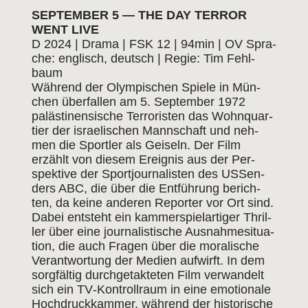
SEP­TEM­BER 5 — THE DAY TER­ROR
WENT LIVE
D 2024 | Dra­ma | FSK 12 | 94min | OV Spra­
che: eng­lisch, deutsch | Regie: Tim Fehl­
baum
Wäh­rend der Olym­pi­schen Spie­le in Mün­
chen über­fal­len am 5. Sep­tem­ber 1972
paläs­ti­nen­si­sche Ter­ro­ris­ten das Wohn­quar­
tier der israe­li­schen Mann­schaft und neh­
men die Sport­ler als Gei­seln. Der Film
erzählt von die­sem Ereig­nis aus der Per­
spek­ti­ve der Sport­jour­na­lis­ten des USSen­
ders ABC, die über die Ent­füh­rung berich­
ten, da kei­ne ande­ren Repor­ter vor Ort sind.
Dabei ent­steht ein kam­mer­spiel­ar­ti­ger Thril­
ler über eine jour­na­lis­ti­sche Aus­nah­me­si­tua­
ti­on, die auch Fra­gen über die mora­li­sche
Ver­ant­wor­tung der Medi­en auf­wirft. In dem
sorg­fäl­tig durch­ge­tak­te­ten Film ver­wan­delt
sich ein TV‐Kontrollraum in eine emo­tio­na­le
Hoch­druck­kam­mer, wäh­rend der his­to­ri­sche