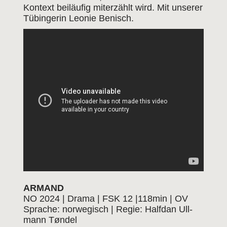
Kon­text bei­läu­fig mit­er­zählt wird. Mit unse­rer
Tübin­ge­rin Leo­nie Benisch.
ARMAND
NO 2024 | Dra­ma | FSK 12 |118min | OV
Spra­che: nor­we­gisch | Regie: Half­dan Ull­
mann Tøn­del