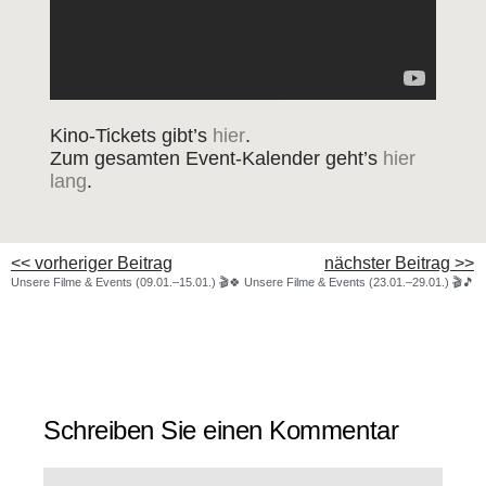
Kino‐Tickets gibt’s
hier
.
Zum gesam­ten Event‐Kalender geht’s
hier
lang
.
<< vorheriger Beitrag
nächster Beitrag >>
Unse­re Fil­me & Events (09.01.–15.01.) 🎬🍀
Unse­re Fil­me & Events (23.01.–29.01.) 🎬🎵
Schreiben Sie einen Kommentar