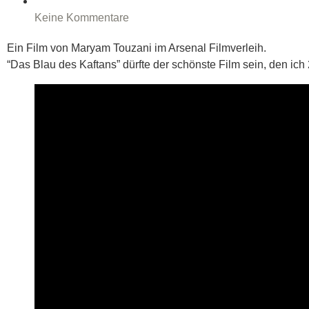
Keine Kommentare
Ein Film von Maryam Tou­za­ni im Arse­nal Film­ver­leih.
“Das Blau des Kaftans” dürf­te der schöns­te Film sein, den ich