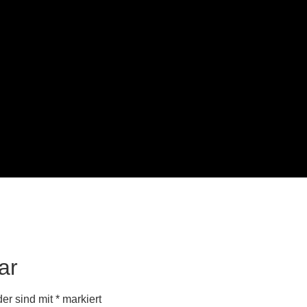
ar
der sind mit
*
markiert