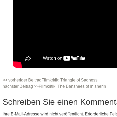
<< vorheriger Beitrag
Film­kri­tik: Tri­ang­le of Sadness
nächster Beitrag >>
Film­kri­tik: The Bans­hees of Inisherin
Schreiben Sie einen Komment
Ihre E-Mail-Adresse wird nicht veröffentlicht.
Erforderliche Fel