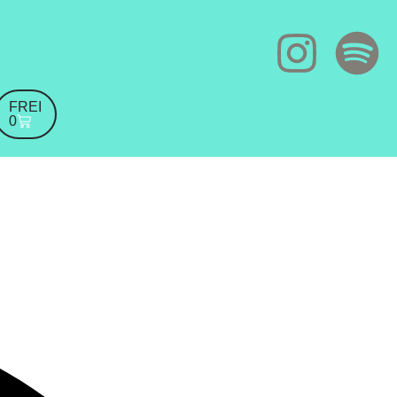
FREI
0