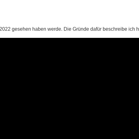
 2022 gese­hen haben wer­de. Die Grün­de dafür beschrei­be ich h