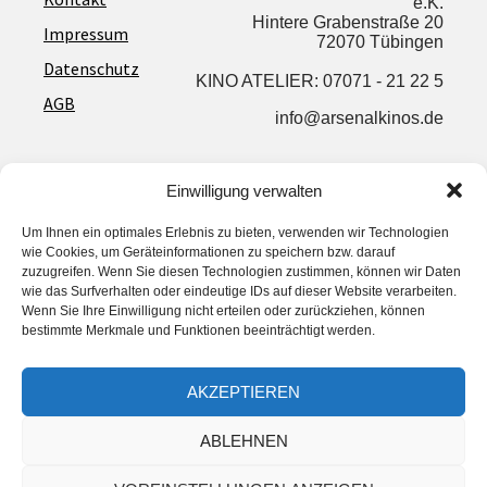
e.K.
Hintere Grabenstraße 20
Impressum
72070 Tübingen
Datenschutz
KINO ATELIER: 07071 - 21 22 5
AGB
info@arsenalkinos.de
Einwilligung verwalten
Privatsphäre‐Einstellungen ändern
Um Ihnen ein optimales Erlebnis zu bieten, verwenden wir Technologien
His­to­rie der Privatsphäre‐Einstellungen
wie Cookies, um Geräteinformationen zu speichern bzw. darauf
Ein­wil­li­gun­gen widerrufen
zuzugreifen. Wenn Sie diesen Technologien zustimmen, können wir Daten
Privatsphäre‐Einstellungen ändern
wie das Surfverhalten oder eindeutige IDs auf dieser Website verarbeiten.
His­to­rie der Privatsphäre‐Einstellungen
Wenn Sie Ihre Einwilligung nicht erteilen oder zurückziehen, können
Ein­wil­li­gun­gen widerrufen
bestimmte Merkmale und Funktionen beeinträchtigt werden.
AKZEPTIEREN
© Arsenal Kinos 2023
ABLEHNEN