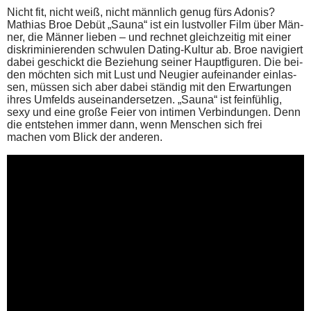
Nicht fit, nicht weiß, nicht männ­lich genug fürs Ado­nis?
Mathi­as Broe Debüt „Sau­na“ ist ein lust­vol­ler Film über Män­
ner, die Män­ner lie­ben – und rech­net gleich­zei­tig mit einer
dis­kri­mi­nie­ren­den schwu­len Dating‐Kultur ab. Broe navi­giert
dabei geschickt die Bezie­hung sei­ner Haupt­fi­gu­ren. Die bei­
den möch­ten sich mit Lust und Neu­gier auf­ein­an­der ein­las­
sen, müs­sen sich aber dabei stän­dig mit den Erwar­tun­gen
ihres Umfelds aus­ein­an­der­set­zen. „Sau­na“ ist fein­füh­lig,
sexy und eine gro­ße Fei­er von inti­men Ver­bin­dun­gen. Denn
die ent­ste­hen immer dann, wenn Men­schen sich frei
machen vom Blick der anderen.