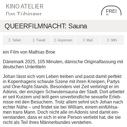
KINO ATELIER
FREI
Das Tübinger
0
Programmkino
QUE­ER­FILM­NACHT: Sauna
Tei­len
Tweet
Anpin­nen
Mail
SMS
ein Film von Mathi­as Broe
Däne­mark 2025, 105 Minu­ten, däni­sche Ori­gi­nal­fas­sung mit
deut­schen Untertiteln
Johan lässt sich vom Leben trei­ben und passt damit per­fekt
in Kopen­ha­gens schwu­le Sze­ne mit ihren Knei­pen, Par­tys
und One‐Night‐Stands. Beson­ders viel Zeit ver­bringt er im
Ado­nis, der ein­zi­gen Schwu­len­sauna der Stadt. Dort arbei­tet
er seit Kur­zem und teilt gern unver­bind­li­che sexu­el­le Erleb­
nis­se mit den Besu­chern. Trotz allem sehnt sich Johan nach
ech­ter Nähe – und fin­det sie bei Wil­liam, einem ein­fühl­sa­
men trans Mann. Doch nicht alle im Ado­nis sind damit ein­
ver­stan­den, dass er sich in eine Per­son ver­liebt hat, die sie
nicht als Teil ihres Män­ner­bun­des verstehen.