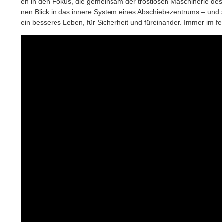
en in den Fokus, die gemein­sam der trost­lo­sen Maschi­ne­rie des 
nen Blick in das inne­re Sys­tem eines Abschie­be­zen­trums – und 
ein bes­se­res Leben, für Sicher­heit und für­ein­an­der. Immer im f