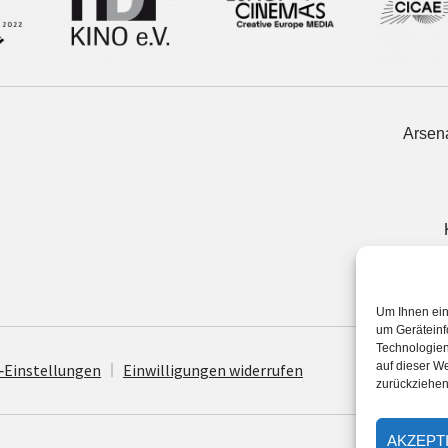
Arsena
Um Ihnen ein
um Geräteinf
Technologien
auf dieser We
re‐Einstellungen
Ein­wil­li­gun­gen widerrufen
zurückziehen
AKZEPT