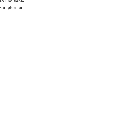
en und sel­te­
 kämp­fen für