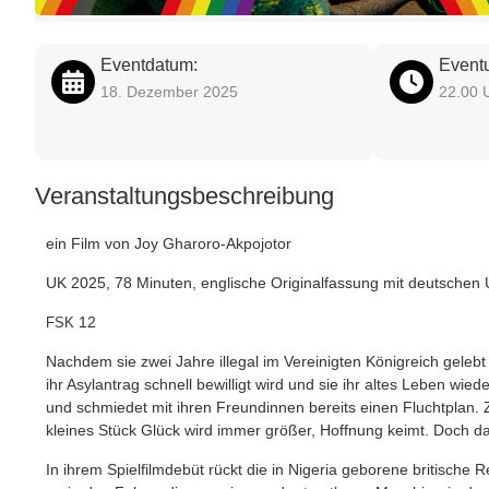
Eventdatum:
Eventu
18. Dezember 2025
22.00 
Veranstaltungsbeschreibung
ein Film von Joy Gharoro‐Akpojotor
UK 2025, 78 Minu­ten, eng­li­sche Ori­gi­nal­fas­sung mit deut­schen 
12
FSK
Nach­dem sie zwei Jah­re ille­gal im Ver­ei­nig­ten König­reich geleb
ihr Asyl­an­trag schnell bewil­ligt wird und sie ihr altes Leben wie
und schmie­det mit ihren Freun­din­nen bereits einen Flucht­plan. Z
klei­nes Stück Glück wird immer grö­ßer, Hoff­nung keimt. Doch d
In ihrem Spiel­film­de­büt rückt die in Nige­ria gebo­re­ne bri­ti­sch