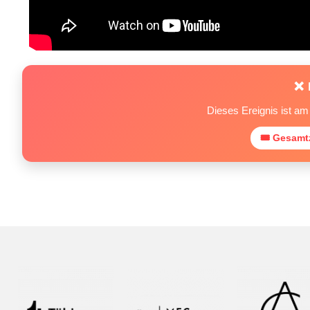
❌ 
Dieses Ereignis ist a
🎟 Gesamtz