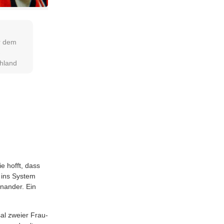
or dem
-
hland
ie hofft, dass
n ins Sys­tem
­an­der. Ein
sal zwei­er Frau­