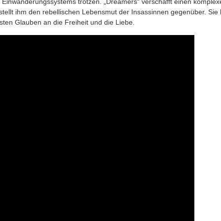
Ein­wan­de­rungs­sys­tems trot­zen. „Drea­mers“ ver­schafft einen kom­ple­x
stellt ihm den rebel­li­schen Lebens­mut der Insas­sin­nen gegen­über. Sie
es­ten Glau­ben an die Frei­heit und die Liebe.