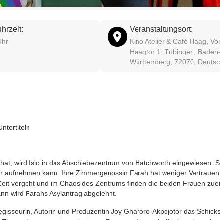
hrzeit:
Veranstaltungsort:
Uhr
Kino Atelier & Café Haag, V
Haagtor 1, Tübingen, Baden
Württemberg, 72070, Deutsc
Untertiteln
t hat, wird Isio in das Abschie­be­zen­trum von Hatch­worth ein­ge­wie­sen. S
­der auf­neh­men kann. Ihre Zim­mer­ge­nos­sin Farah hat weni­ger Ver­trau­e
eit ver­geht und im Cha­os des Zen­trums fin­den die bei­den Frau­en zuein
ann wird Farahs Asyl­an­trag abgelehnt.
e Regis­seu­rin, Autorin und Pro­du­zen­tin Joy Gharoro‐Akpojotor das Schick­