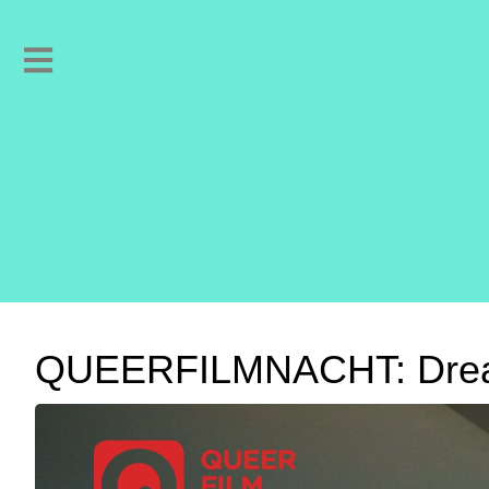
QUE­ER­FILM­NACHT: Dre