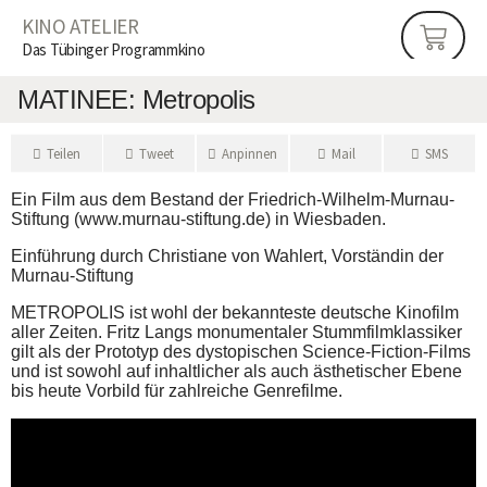
KINO ATELIER
Das Tübinger Programmkino
MATI­NEE: Metropolis
Tei­len
Tweet
Anpin­nen
Mail
SMS
Ein Film aus dem Bestand der Friedrich‐Wilhelm‐Murnau‐
Stiftung (www.murnau-stiftung.de) in Wiesbaden.
Ein­füh­rung durch Chris­tia­ne von Wahl­ert, Vor­stän­din der
Murnau‐Stiftung
METRO­PO­LIS ist wohl der bekann­tes­te deut­sche Kino­film
aller Zei­ten. Fritz Langs monu­men­ta­ler Stumm­film­klas­si­ker
gilt als der Pro­to­typ des dys­to­pi­schen Science‐Fiction‐Films
und ist sowohl auf inhalt­li­cher als auch ästhe­ti­scher Ebe­ne
bis heu­te Vor­bild für zahl­rei­che Genrefilme.