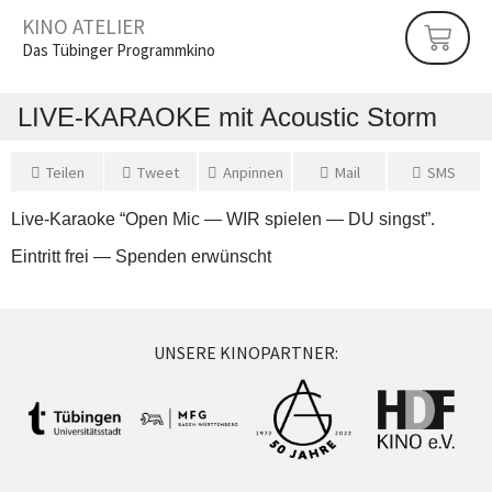
KINO ATELIER
Das Tübinger Programmkino
LIVE-KARAOKE mit Acou­stic Storm
Tei­len
Tweet
Anpin­nen
Mail
SMS
Live‐Karaoke “Open Mic — WIR spie­len — DU singst”.
Ein­tritt frei — Spen­den erwünscht
UNSERE KINOPARTNER: