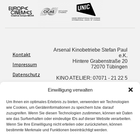
Arsenal Kinobetriebe Stefan Paul
Kontakt
e.K.
Hintere Grabenstraße 20
Impressum
72070 Tübingen
Datenschutz
KINO ATELIER: 07071 - 21 22 5
AGB
info@arsenalkinos.de
Einwilligung verwalten
Um Ihnen ein optimales Erlebnis zu bieten, verwenden wir Technologien
wie Cookies, um Geräteinformationen zu speichern bzw. darauf
zuzugreifen. Wenn Sie diesen Technologien zustimmen, können wir Daten
wie das Surfverhalten oder eindeutige IDs auf dieser Website verarbeiten.
Privatsphäre‐Einstellungen ändern
Wenn Sie Ihre Einwilligung nicht erteilen oder zurückziehen, können
His­to­rie der Privatsphäre‐Einstellungen
bestimmte Merkmale und Funktionen beeinträchtigt werden.
Ein­wil­li­gun­gen widerrufen