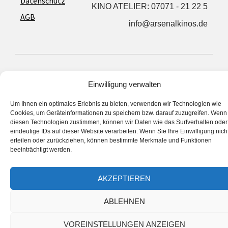
Datenschutz
KINO ATELIER: 07071 - 21 22 5
AGB
info@arsenalkinos.de
Privatsphäre‐Einstellungen ändern
Einwilligung verwalten
His­to­rie der Privatsphäre‐Einstellungen
Ein­wil­li­gun­gen widerrufen
Um Ihnen ein optimales Erlebnis zu bieten, verwenden wir Technologien wie
Cookies, um Geräteinformationen zu speichern bzw. darauf zuzugreifen. Wenn
diesen Technologien zustimmen, können wir Daten wie das Surfverhalten oder
eindeutige IDs auf dieser Website verarbeiten. Wenn Sie Ihre Einwilligung nich
erteilen oder zurückziehen, können bestimmte Merkmale und Funktionen
© Arsenal Kinos 2023
beeinträchtigt werden.
AKZEPTIEREN
ABLEHNEN
VOREINSTELLUNGEN ANZEIGEN