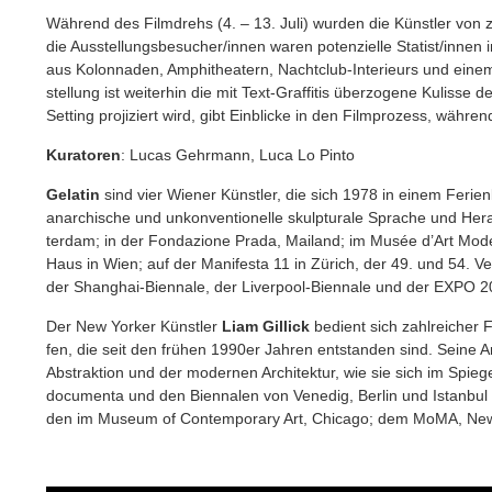
Wäh­rend des Film­drehs (4. – 13. Juli) wur­den die Künst­ler von
die Ausstellungsbesucher/innen waren poten­zi­el­le Statist/innen 
aus Kolon­na­den, Amphi­thea­tern, Nachtclub‐Interieurs und einem 
stel­lung ist wei­ter­hin die mit Text‐Graffitis über­zo­ge­ne Kulis­se
Set­ting pro­ji­ziert wird, gibt Ein­bli­cke in den Film­pro­zess, wäh­re
Kura­to­ren
: Lucas Gehr­mann, Luca Lo Pinto
Gela­tin
sind vier Wie­ner Künst­ler, die sich 1978 in einem Feri­en
anar­chi­sche und unkon­ven­tio­nel­le skulp­tu­ra­le Spra­che und H
ter­dam; in der Fon­da­zio­ne Pra­da, Mai­land; im Musée d’Art Mod
Haus in Wien; auf der Mani­fes­ta 11 in Zürich, der 49. und 54. V
der Shanghai‐Biennale, der Liverpool‐Biennale und der EXPO 2
Der New Yor­ker Künst­ler
Liam Gil­lick
bedient sich zahl­rei­cher 
fen, die seit den frü­hen 1990er Jah­ren ent­stan­den sind. Sei­ne A
Abs­trak­ti­on und der moder­nen Archi­tek­tur, wie sie sich im Spie­gel 
docu­men­ta und den Bien­na­len von Vene­dig, Ber­lin und Istan­bul 
den im Muse­um of Con­tem­po­ra­ry Art, Chi­ca­go; dem MoMA, New