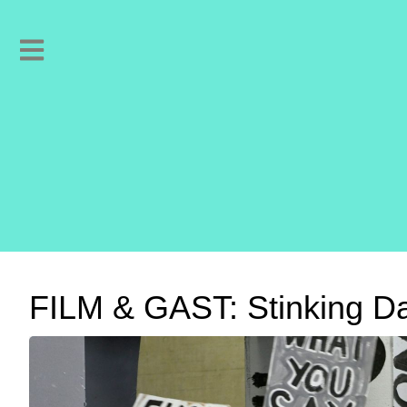
FILM & GAST: Stin­king 