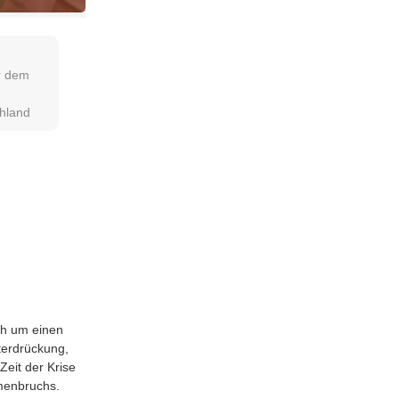
or dem
-
hland
sich um einen
ter­drü­ckung,
 Zeit der Kri­se
ammenbruchs.