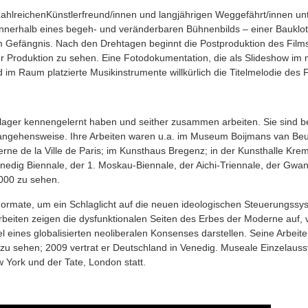
 zahlreichenKünstlerfreund/innen und lang­jäh­ri­gen Weggefährt/innen unt
inner­halb eines begeh‐ und ver­än­der­ba­ren Büh­nen­bilds – einer Bauklo
Gefäng­nis. Nach den Dreh­ta­gen beginnt die Post­pro­duk­ti­on des Film
 der Pro­duk­ti­on zu sehen. Eine Foto­do­ku­men­ta­ti­on, die als Slide­show im
nd im Raum plat­zier­te Musik­in­stru­men­te will­kür­lich die Titel­me­lo­die de
­la­ger ken­nen­ge­lernt haben und seit­her zusam­men arbei­ten. Sie sind b
er­an­ge­hens­wei­se. Ihre Arbei­ten waren u.a. im Muse­um Boij­mans van Beu
er­ne de la Ville de Paris; im Kunst­haus Bre­genz; in der Kunst­hal­le Kr
ene­dig Bien­na­le, der 1. Moskau‐Biennale, der Aichi‐Triennale, der Gwa
000 zu sehen.
For­ma­te, um ein Schlag­licht auf die neu­en ideo­lo­gi­schen Steue­rungs­sy
rbei­ten zei­gen die dys­funk­tio­na­len Sei­ten des Erbes der Moder­ne auf,
eines glo­ba­li­sier­ten neo­li­be­ra­len Kon­sen­ses dar­stel­len. Sei­ne Arbei
zu sehen; 2009 ver­trat er Deutsch­land in Vene­dig. Musea­le Ein­zel­aus­st
 York und der Tate, Lon­don statt.