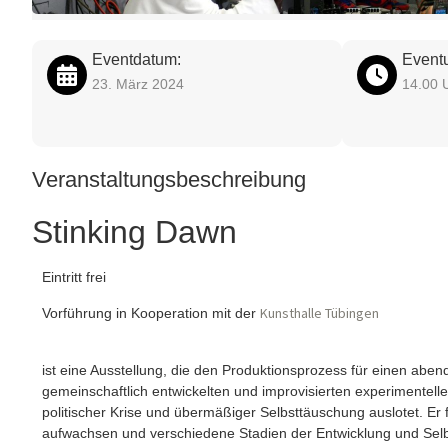
Eventdatum:
Eventu
23. März 2024
14.00 
Veranstaltungsbeschreibung
Stin­king Dawn
Ein­tritt frei
Kunst­hal­le Tübingen
Vor­füh­rung in Koope­ra­ti­on mit der
ist eine Aus­stel­lung, die den Pro­duk­ti­ons­pro­zess für einen abend
gemein­schaft­lich ent­wi­ckel­ten und impro­vi­sier­ten expe­ri­men­t
poli­ti­scher Kri­se und über­mä­ßi­ger Selbst­täu­schung aus­lo­tet. Er
auf­wach­sen und ver­schie­de­ne Sta­di­en der Ent­wick­lung und Se