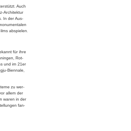
er­stützt. Auch
tz‐Architektur
s. In der Aus­
 monu­men­ta­len
s Films abspielen.
ekannt für ihre
­nin­gen, Rot­
ems und im 21er
ngju‐Biennale,
s­te­me zu wer­
 vor allem der
­ten waren in der
el­lun­gen fan­