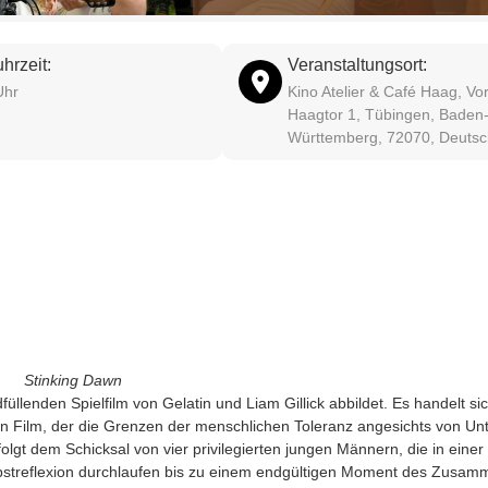
hrzeit:
Veranstaltungsort:
Uhr
Kino Atelier & Café Haag, V
Haagtor 1, Tübingen, Baden
Württemberg, 72070, Deutsc
Stin­king Dawn
­fül­len­den Spiel­film von Gela­tin und Liam Gil­lick abbil­det. Es han­delt 
el­len Film, der die Gren­zen der mensch­li­chen Tole­ranz ange­sichts von Un
 folgt dem Schick­sal von vier pri­vi­le­gier­ten jun­gen Män­nern, die in einer
lbst­re­fle­xi­on durch­lau­fen bis zu einem end­gül­ti­gen Moment des Zus