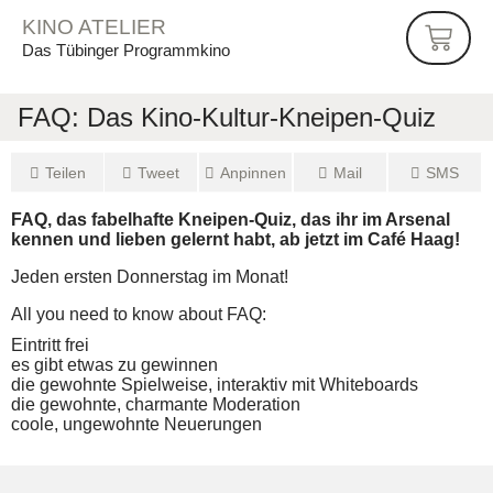
KINO ATELIER
Das Tübinger Programmkino
FAQ: Das Kino‐Kultur‐Kneipen‐Quiz
Tei­len
Tweet
Anpin­nen
Mail
SMS
FAQ, das fabel­haf­te Kneipen‐Quiz, das ihr im Arse­nal
ken­nen und lie­ben gelernt habt, ab jetzt im Café Haag!
Jeden ers­ten Don­ners­tag im Monat!
All you need to know about FAQ:
Ein­tritt frei
es gibt etwas zu gewinnen
die gewohn­te Spiel­wei­se, inter­ak­tiv mit Whiteboards
die gewohn­te, char­man­te Moderation
coo­le, unge­wohn­te Neuerungen