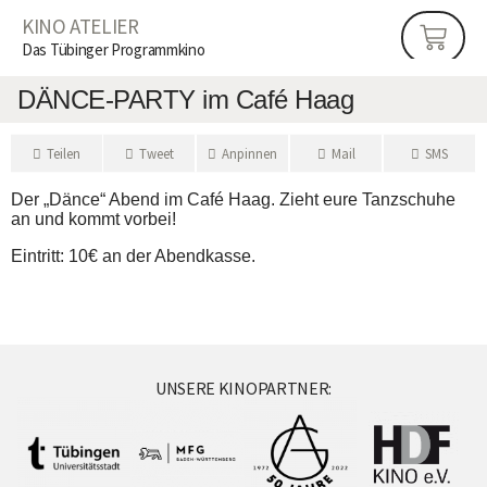
KINO ATELIER
Das Tübinger Programmkino
DÄNCE-PARTY im Café Haag
Tei­len
Tweet
Anpin­nen
Mail
SMS
Der „Dän­ce“ Abend im Café Haag. Zieht eure Tanz­schu­he
an und kommt vorbei!
Ein­tritt: 10€ an der Abendkasse.
UNSERE KINOPARTNER: