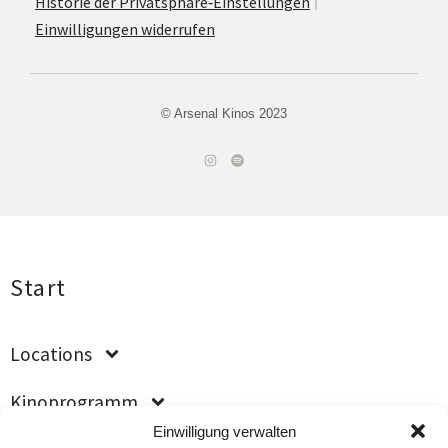
His­to­rie der Privatsphäre‐Einstellungen
Ein­wil­li­gun­gen widerrufen
© Arsenal Kinos 2023
Start
Loca­ti­ons
Kino­pro­gramm
Einwilligung verwalten