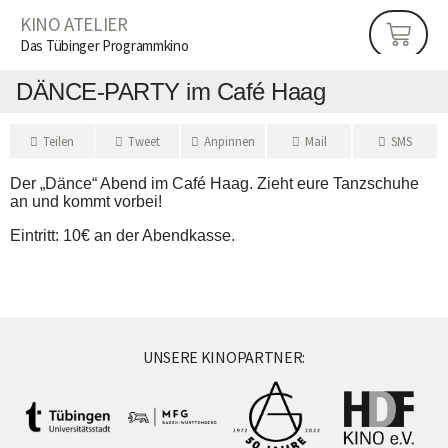
KINO ATELIER
Das Tübinger Programmkino
DÄNCE-PARTY im Café Haag
Tei­len
Tweet
Anpin­nen
Mail
SMS
Der „Dän­ce“ Abend im Café Haag. Zieht eure Tanz­schu­he
an und kommt vorbei!
Ein­tritt: 10€ an der Abendkasse.
UNSERE KINOPARTNER: